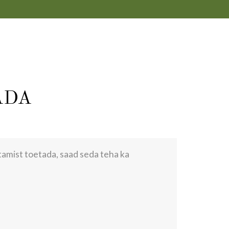
ADA
tamist toetada, saad seda teha ka