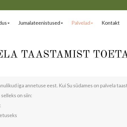
dus
Jumalateenistused
Palvelad
Kontakt
VELA TAASTAMIST TOET
nulikud iga annetuse eest. Kui Su südames on palvela taas
elleks on siin:
k
oetuseks