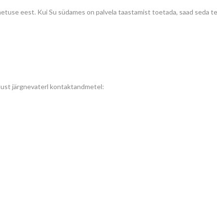
netuse eest. Kui Su südames on palvela taastamist toetada, saad seda t
ndust järgnevaterl kontaktandmetel: