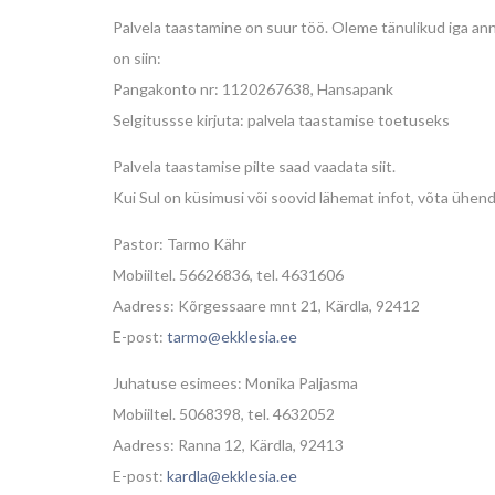
Palvela taastamine on suur töö. Oleme tänulikud iga an
on siin:
Pangakonto nr: 1120267638, Hansapank
Selgitussse kirjuta: palvela taastamise toetuseks
Palvela taastamise pilte saad vaadata siit.
Kui Sul on küsimusi või soovid lähemat infot, võta ühe
Pastor: Tarmo Kähr
Mobiiltel. 56626836, tel. 4631606
Aadress: Kõrgessaare mnt 21, Kärdla, 92412
E-post:
tarmo@ekklesia.ee
Juhatuse esimees: Monika Paljasma
Mobiiltel. 5068398, tel. 4632052
Aadress: Ranna 12, Kärdla, 92413
E-post:
kardla@ekklesia.ee