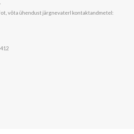
.
nfot, võta ühendust järgnevaterl kontaktandmetel:
2412