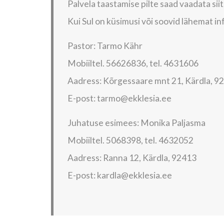
Palvela taastamise pilte saad vaadata siit
Kui Sul on küsimusi või soovid lähemat i
Pastor: Tarmo Kähr
Mobiiltel. 56626836, tel. 4631606
Aadress: Kõrgessaare mnt 21, Kärdla, 9
E-post: tarmo@ekklesia.ee
Juhatuse esimees: Monika Paljasma
Mobiiltel. 5068398, tel. 4632052
Aadress: Ranna 12, Kärdla, 92413
E-post: kardla@ekklesia.ee