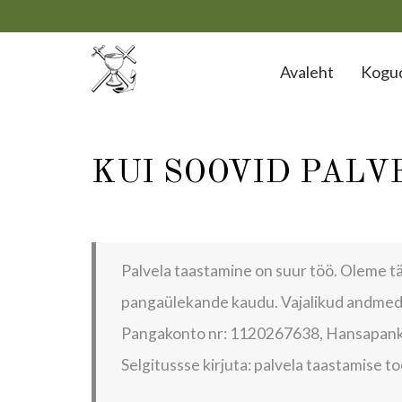
Avaleht
Kogu
KUI SOOVID PAL
Palvela taastamine on suur töö. Oleme tä
pangaülekande kaudu. Vajalikud andmed s
Pangakonto nr: 1120267638, Hansapan
Selgitussse kirjuta: palvela taastamise t